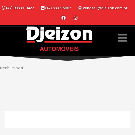
(47) 99931-0422
(47) 3332-6887
vendas1@djeizon.com.br
Nenhum post
» MODELO » SPORTAGE