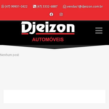
(47) 99931-0422
(47) 3332-6887
vendas1@djeizon.com.br
Nenhum post
» MODELO » XRE