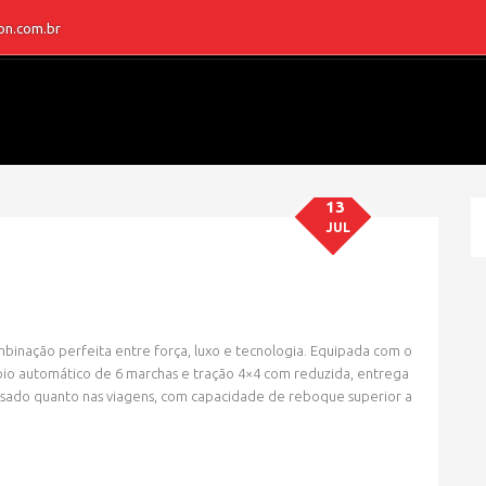
on.com.br
13
JUL
inação perfeita entre força, luxo e tecnologia. Equipada com o
io automático de 6 marchas e tração 4×4 com reduzida, entrega
» MARCA » RAM
sado quanto nas viagens, com capacidade de reboque superior a