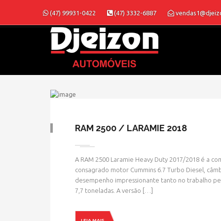
(47) 99931-0422
(47) 3332-6887
vendas1@djeiz
RAM 2500 / LARAMIE 2018
A RAM 2500 Laramie Heavy Duty 2017/2018 é a comb
consagrado motor Cummins 6.7 Turbo Diesel, câmb
desempenho impressionante tanto no trabalho pe
7,7 toneladas. A versão […]
LEIA MAIS