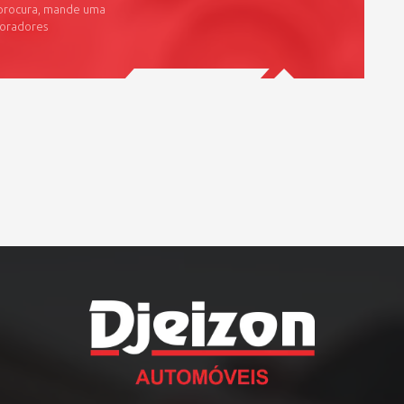
 procura, mande uma
boradores