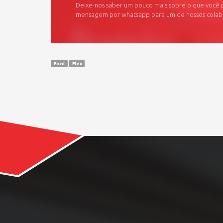
Deixe-nos saber um pouco mais sobre o que você
mensagem por whatsapp para um de nossos cola
Ford
Flex