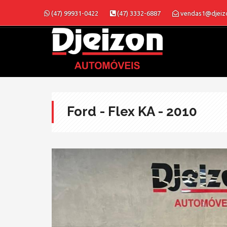
(47) 99931-0422
(47) 3332-6887
vendas1@djeiz
Ford - Flex KA - 2010